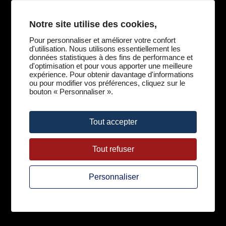
Panneau de gestion des cookies
FR
Pour personnaliser et améliorer votre confort
d'utilisation. Nous utilisons essentiellement les
données statistiques à des fins de performance et
d'optimisation et pour vous apporter une meilleure
expérience. Pour obtenir davantage d'informations
UNE DÉLÉGATION
ou pour modifier vos préférences, cliquez sur le
bouton « Personnaliser ».
D’OFFICIELS EN
VISITE À APPOLON
Tout accepter
BIOTECK, LE 3 FÉVRIER
Tout refuser
2022
Personnaliser
26 juin 2024