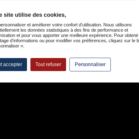
ervices
Support
Actualités
Notices
C
ersonnaliser et améliorer votre confort d'utilisation. Nous utilisons
iellement les données statistiques à des fins de performance et
misation et pour vous apporter une meilleure expérience. Pour obtenir
age d'informations ou pour modifier vos préférences, cliquez sur le 
onnaliser ».
ces
Infections respiratoires
Santé humaine
t accepter
Tout refuser
Personnaliser
EasyNAT® R
Kit EasyNat pour la détec
Plus d’i